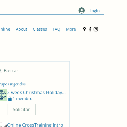
Login
nline
About
Classes
FAQ
More
Buscar
upos sugeridos
2-week Christmas Holiday challenge
1 membro
Solicitar
Online CrossTraining Intro